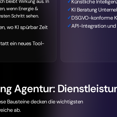
ch bleibt Wirkung aus. In
Künstliche Intellige
ten, wenn Energie &
KI Beratung Untern
sten Schritt sehen.
DSGVO-konforme KI
API-Integration und
en, wo KI spürbar Zeit
att ein neues Tool-
ng Agentur: Dienstleistu
ese Bausteine decken die wichtigsten
reiche ab.