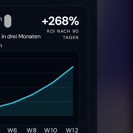
+268%
n
ROI NACH 90
s in drei Monaten
TAGEN
n
W6
W8
W10
W12