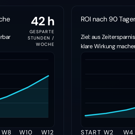
42 h
che
ROI nach 90 Tage
GESPARTE
ürbar
Ziel: aus Zeitersparni
STUNDEN /
WOCHE
klare Wirkung mache
W8
W10
W12
START
W2
W4