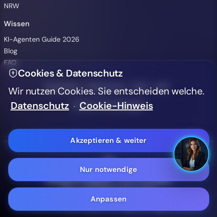
NRW
Wissen
Hintergrundvideo ausblenden
KI-Agenten Guide 2026
Blog
Hoher Kontrast (WCAG 2.2)
FAQ
Cookies & Datenschutz
Textgröße
A-
A+
·
·
·
·
Impressum
Datenschutz
AGB
LLMs
Wir nutzen Cookies. Sie entscheiden welche.
Datenschutz
Cookie-Hinweis
Cookie-Einstellungen
·
Aa
Sans Serif Schrift
Akzeptieren & weiter
Barrierefreiheitserklärung
Nur notwendige
Bergisch Digital - KI, IT & WEB
Tel: +49 2191 56 55 403
Anpassen
info@bergisch-digital-agentur.de
E-Mail: