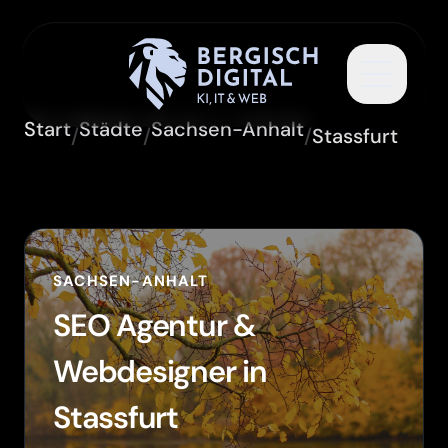
Toggle 
Start
Städte
Sachsen-Anhalt
/
/
/
Stassfurt
SACHSEN-ANHALT
SEO Agentur &
Webdesigner in
Stassfurt