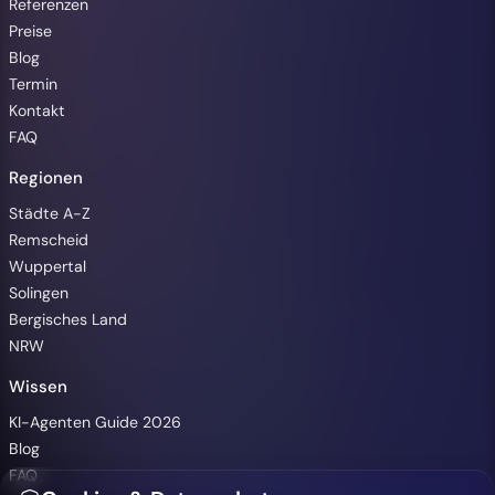
Referenzen
Preise
Blog
Termin
Kontakt
FAQ
Regionen
Barrierefreiheit
Städte A-Z
Remscheid
Wuppertal
Solingen
Bergisches Land
Animationen pausieren
NRW
Wissen
Hintergrundvideo ausblenden
KI-Agenten Guide 2026
Blog
Hoher Kontrast (WCAG 2.2)
FAQ