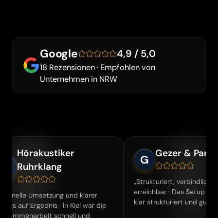
Google
4,9 / 5,0
18 Rezensionen · Empfohlen von
Unternehmen in NRW
rakustiker
Gezer & Partners
G
hrklang
„Strukturiert, verbindlich und gut
erreichbar · Das Setup in Kiel war
Umsetzung und klarer
klar strukturiert und gut steuerbar."
rgebnis · In Kiel war die
rbeit schnell und