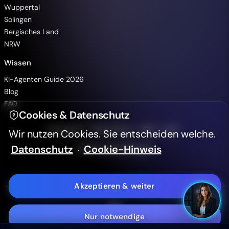
Wuppertal
Solingen
Bergisches Land
Animationen pausieren
NRW
Wissen
Hintergrundvideo ausblenden
KI-Agenten Guide 2026
Blog
Hoher Kontrast (WCAG 2.2)
FAQ
Cookies & Datenschutz
Textgröße
A-
A+
·
·
·
·
Impressum
Datenschutz
AGB
LLMs
Wir nutzen Cookies. Sie entscheiden welche.
Datenschutz
Cookie-Hinweis
Cookie-Einstellungen
·
Aa
Sans Serif Schrift
Akzeptieren & weiter
Barrierefreiheitserklärung
Nur notwendige
Bergisch Digital - KI, IT & WEB