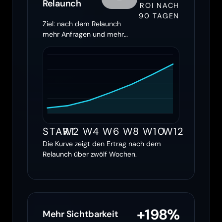
Relaunch
ROI NACH
90 TAGEN
Ziel: nach dem Relaunch
mehr Anfragen und mehr
Ertrag holen
START
W2
W4
W6
W8
W10
W12
Die Kurve zeigt den Ertrag nach dem
Relaunch über zwölf Wochen.
+198%
Mehr Sichtbarkeit