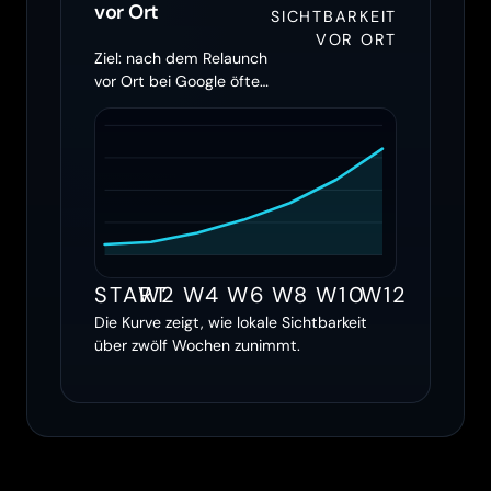
vor Ort
SICHTBARKEIT
VOR ORT
Ziel: nach dem Relaunch
vor Ort bei Google öfter
erscheinen
START
W2
W4
W6
W8
W10
W12
Die Kurve zeigt, wie lokale Sichtbarkeit
über zwölf Wochen zunimmt.