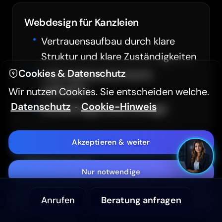
Webdesign für Kanzleien
Hintergrundvideo ausblenden
Vertrauensaufbau durch klare
Struktur und klare Zuständigkeiten
Hoher Kontrast (WCAG 2.2)
Cookies & Datenschutz
Leistungsbereiche leicht
Textgröße
A-
A+
auffindbar
Wir nutzen Cookies. Sie entscheiden welche.
Datenschutz
Cookie-Hinweis
Kontaktwege ohne Umwege
·
Aa
Sans Serif Schrift
Akzeptieren & weiter
Barrierefreiheitserklärung
Webdesign für
Nur notwendige
Gesundheitsdienstleister
Schnelle Orientierung für sensible
Anrufen
Beratung anfragen
Anpassen
Themen