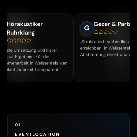
akustiker
Gezer & Partners
G
rklang
„Strukturiert, verbindlich und gut
erreichbar · In Weissenfels war die
msetzung und klarer
Abstimmung direkt und verbindlich."
gebnis · Für die
eit in Weissenfels war
ederzeit transparent."
01
EVENTLOCATION