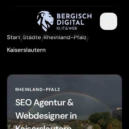
Toggle 
Start
Städte
Rheinland-Pfalz
/
/
/
Kaiserslautern
RHEINLAND-PFALZ
SEO Agentur &
Webdesigner in