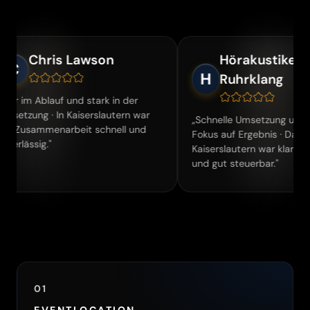
ris Lawson
Hörakustiker
H
Ruhrklang
lauf und stark in der
· In Kaiserslautern war
„Schnelle Umsetzung und klarer
menarbeit schnell und
Fokus auf Ergebnis · Das Setup in
."
Kaiserslautern war klar strukturiert
und gut steuerbar."
01
EVENTLOCATION