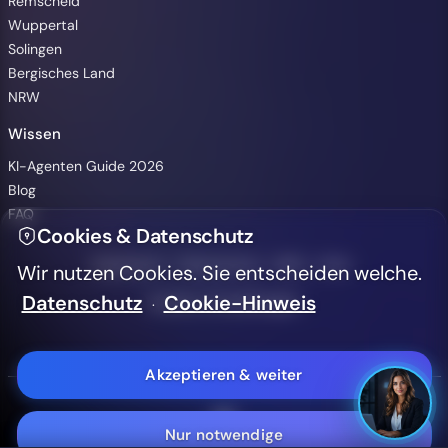
Remscheid
Wuppertal
Solingen
Bergisches Land
Animationen pausieren
NRW
Wissen
Hintergrundvideo ausblenden
KI-Agenten Guide 2026
Blog
Hoher Kontrast (WCAG 2.2)
FAQ
Cookies & Datenschutz
Textgröße
A-
A+
·
·
·
·
Impressum
Datenschutz
AGB
LLMs
Wir nutzen Cookies. Sie entscheiden welche.
Datenschutz
Cookie-Hinweis
Cookie-Einstellungen
·
Aa
Sans Serif Schrift
Akzeptieren & weiter
Barrierefreiheitserklärung
Nur notwendige