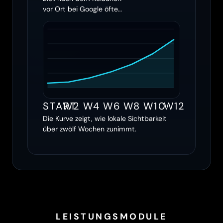
vor Ort bei Google öfter
erscheinen
START
W2
W4
W6
W8
W10
W12
Die Kurve zeigt, wie lokale Sichtbarkeit
über zwölf Wochen zunimmt.
LEISTUNGSMODULE