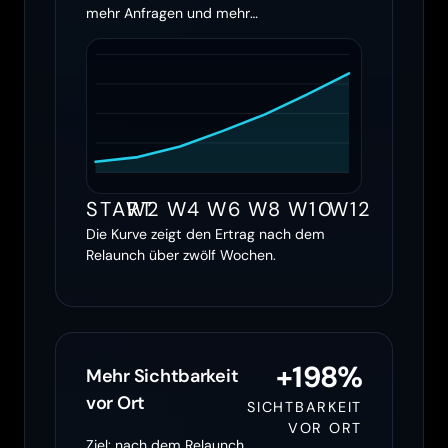
mehr Anfragen und mehr
Ertrag holen
START
W2
W4
W6
W8
W10
W12
Die Kurve zeigt den Ertrag nach dem
Relaunch über zwölf Wochen.
+198%
Mehr Sichtbarkeit
vor Ort
SICHTBARKEIT
VOR ORT
Ziel: nach dem Relaunch