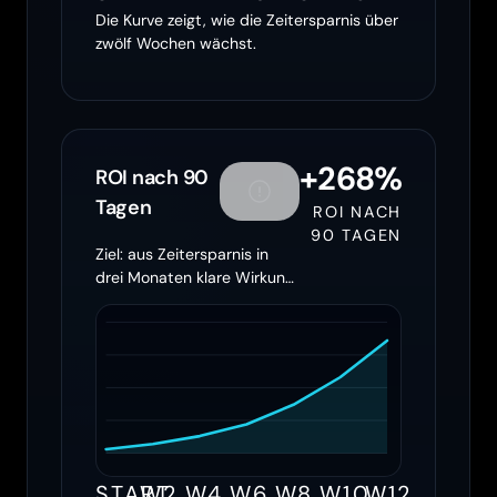
Die Kurve zeigt, wie die Zeitersparnis über
zwölf Wochen wächst.
+268%
ROI nach 90
Tagen
ROI NACH
90 TAGEN
Ziel: aus Zeitersparnis in
drei Monaten klare Wirkung
machen
START
W2
W4
W6
W8
W10
W12