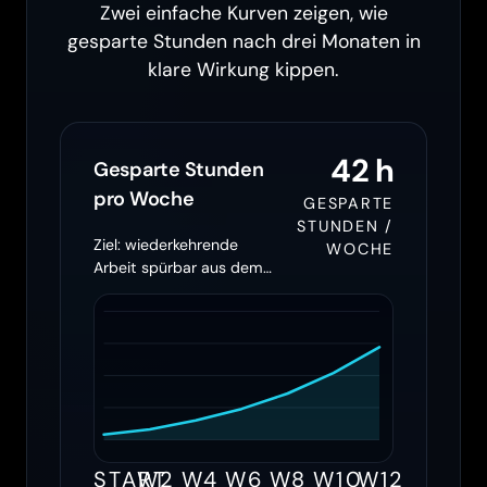
Zwei einfache Kurven zeigen, wie
gesparte Stunden nach drei Monaten in
klare Wirkung kippen.
42 h
Gesparte Stunden
pro Woche
GESPARTE
STUNDEN /
Ziel: wiederkehrende
WOCHE
Arbeit spürbar aus dem
Team herausziehen
START
W2
W4
W6
W8
W10
W12