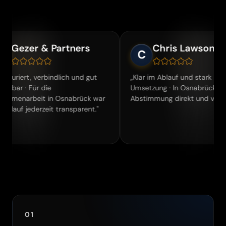
r & Partners
Chris Lawson
C
 verbindlich und gut
„Klar im Ablauf und stark in der
ür die
Umsetzung · In Osnabrück war die
eit in Osnabrück war
Abstimmung direkt und verbindlich."
derzeit transparent."
01