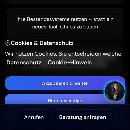
Hintergrundvideo ausblenden
Ihre Bestandssysteme nutzen – statt ein
neues Tool-Chaos zu bauen
Hoher Kontrast (WCAG 2.2)
Cookies & Datenschutz
Textgröße
A-
A+
Wir nutzen Cookies. Sie entscheiden welche.
Wiederkehrende Aufgaben übernimmt die
Datenschutz
Cookie-Hinweis
KI, mit Qualitätskontrolle durch Sie
·
Aa
Sans Serif Schrift
Akzeptieren & weiter
Barrierefreiheitserklärung
Nur notwendige
So starten wir als KI-
Anrufen
Beratung anfragen
Anpassen
Automatisierung in Osnabrück