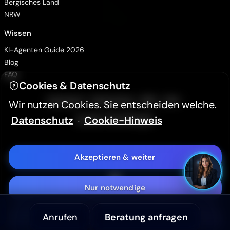
Bergisches Land
Animationen pausieren
NRW
Wissen
Hintergrundvideo ausblenden
KI-Agenten Guide 2026
Blog
Hoher Kontrast (WCAG 2.2)
FAQ
Cookies & Datenschutz
Textgröße
A-
A+
·
·
·
·
Impressum
Datenschutz
AGB
LLMs
Wir nutzen Cookies. Sie entscheiden welche.
Datenschutz
Cookie-Hinweis
Cookie-Einstellungen
·
Aa
Sans Serif Schrift
Akzeptieren & weiter
Barrierefreiheitserklärung
Nur notwendige
Bergisch Digital - KI, IT & WEB
Tel: +49 2191 56 55 403
Anrufen
Beratung anfragen
Anpassen
info@bergisch-digital-agentur.de
E-Mail: