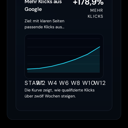
+178,9%
Mehr Klicks aus
Google
MEHR
KLICKS
Ziel: mit klaren Seiten
passende Klicks aus
Google holen
START
W2
W4
W6
W8
W10
W12
Die Kurve zeigt, wie qualifizierte Klicks
über zwölf Wochen steigen.