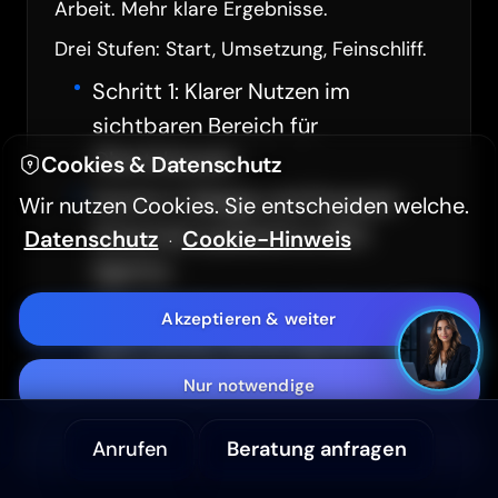
Arbeit. Mehr klare Ergebnisse.
Drei Stufen: Start, Umsetzung, Feinschliff.
Hintergrundvideo ausblenden
Schritt 1: Klarer Nutzen im
sichtbaren Bereich für
Hoher Kontrast (WCAG 2.2)
Obertshausen
Cookies & Datenschutz
Textgröße
A-
A+
Schritt 2: Belege und Einwand-
Wir nutzen Cookies. Sie entscheiden welche.
Antworten passend zu SEO
Datenschutz
Cookie-Hinweis
·
Aa
Sans Serif Schrift
Agentur
Schritt 3: Tracking und Feinschliff
Akzeptieren & weiter
Barrierefreiheitserklärung
nach echten Nutzersignalen aus
Obertshausen
Nur notwendige
Anrufen
Beratung anfragen
Anpassen