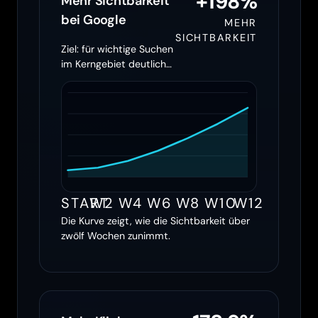
+198%
Mehr Sichtbarkeit
bei Google
MEHR
SICHTBARKEIT
Ziel: für wichtige Suchen
im Kerngebiet deutlich
öfter erscheinen
START
W2
W4
W6
W8
W10
W12
Die Kurve zeigt, wie die Sichtbarkeit über
zwölf Wochen zunimmt.