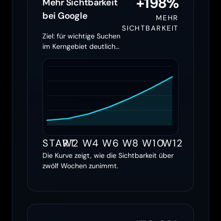
+198%
Mehr Sichtbarkeit
bei Google
MEHR
SICHTBARKEIT
Ziel: für wichtige Suchen
im Kerngebiet deutlich
öfter erscheinen
START
W2
W4
W6
W8
W10
W12
Die Kurve zeigt, wie die Sichtbarkeit über
zwölf Wochen zunimmt.