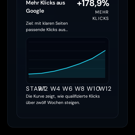
+178,9%
Mehr Klicks aus
Google
MEHR
KLICKS
Ziel: mit klaren Seiten
passende Klicks aus
Google holen
START
W2
W4
W6
W8
W10
W12
Die Kurve zeigt, wie qualifizierte Klicks
über zwölf Wochen steigen.