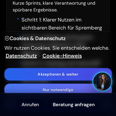
Kurze Sprints, klare Verantwortung und
spürbare Ergebnisse.
Hintergrundvideo ausblenden
Schritt 1: Klarer Nutzen im
sichtbaren Bereich für Spremberg
Hoher Kontrast (WCAG 2.2)
Schritt 2: Belege und Einwand-
Cookies & Datenschutz
Textgröße
A-
A+
Antworten passend zu SEO
Wir nutzen Cookies. Sie entscheiden welche.
Agentur
Datenschutz
Cookie-Hinweis
·
Aa
Sans Serif Schrift
Schritt 3: Tracking und Feinschliff
nach echten Nutzersignalen aus
Akzeptieren & weiter
Barrierefreiheitserklärung
Spremberg
Nur notwendige
Anrufen
Beratung anfragen
Anpassen