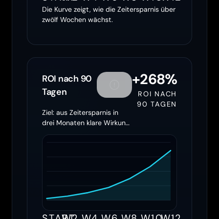
Die Kurve zeigt, wie die Zeitersparnis über
zwölf Wochen wächst.
+268%
ROI nach 90
Tagen
ROI NACH
90 TAGEN
Ziel: aus Zeitersparnis in
drei Monaten klare Wirkung
machen
START
W2
W4
W6
W8
W10
W12