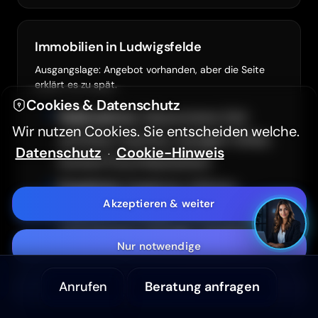
Hintergrundvideo ausblenden
Immobilien in Ludwigsfelde
Ausgangslage: Angebot vorhanden, aber die Seite
Hoher Kontrast (WCAG 2.2)
erklärt es zu spät.
Cookies & Datenschutz
Maßnahme:
Gewonnene Zeit
Textgröße
A-
A+
Wir nutzen Cookies. Sie entscheiden welche.
sichtbar machen: weniger Fehler,
Datenschutz
Cookie-Hinweis
·
kürzere Durchlaufzeiten
Aa
Sans Serif Schrift
Ergebnis:
Ergebnis: Höhere
Akzeptieren & weiter
Relevanz in lokalen Suchanfragen
Barrierefreiheitserklärung
und bessere Anfrage-Qualität.
Nur notwendige
Anrufen
Beratung anfragen
Anpassen