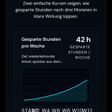
Zwei einfache Kurven zeigen, wie
gesparte Stunden nach drei Monaten in
klare Wirkung kippen.
42 h
Gesparte Stunden
pro Woche
GESPARTE
STUNDEN /
Ziel: wiederkehrende
WOCHE
Arbeit spürbar aus dem
Team herausziehen
START
W2
W4
W6
W8
W10
W12