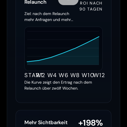
Relaunch
ROI NACH
90 TAGEN
Ziel: nach dem Relaunch
mehr Anfragen und mehr
Ertrag holen
START
W2
W4
W6
W8
W10
W12
Die Kurve zeigt den Ertrag nach dem
Relaunch über zwölf Wochen.
+198%
Mehr Sichtbarkeit