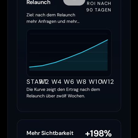
Relaunch
ROI NACH
90 TAGEN
Ziel: nach dem Relaunch
mehr Anfragen und mehr
Ertrag holen
START
W2
W4
W6
W8
W10
W12
Die Kurve zeigt den Ertrag nach dem
Relaunch über zwölf Wochen.
+198%
Mehr Sichtbarkeit