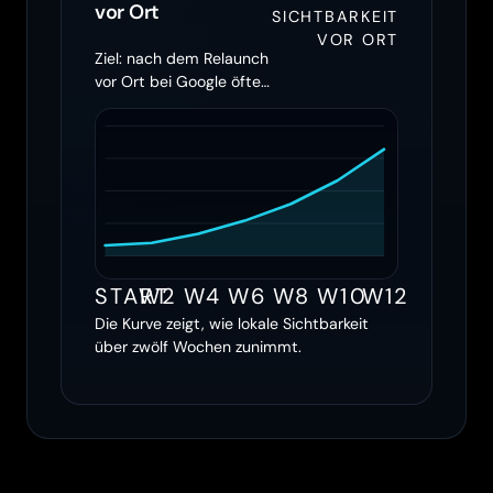
vor Ort
SICHTBARKEIT
VOR ORT
Ziel: nach dem Relaunch
vor Ort bei Google öfter
erscheinen
START
W2
W4
W6
W8
W10
W12
Die Kurve zeigt, wie lokale Sichtbarkeit
über zwölf Wochen zunimmt.