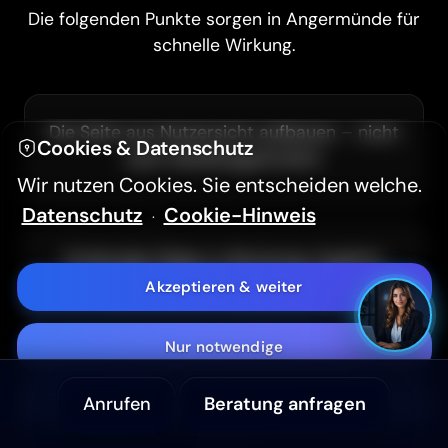
Die folgenden Punkte sorgen in Angermünde für
schnelle Wirkung.
Hintergrundvideo ausblenden
Hoher Kontrast (WCAG 2.2)
Die Seite aus Nutzersicht aufbauen – nicht
Cookies & Datenschutz
nach Abteilungsstruktur
Textgröße
A-
A+
Wir nutzen Cookies. Sie entscheiden welche.
Datenschutz
Cookie-Hinweis
·
Aa
Sans Serif Schrift
Eindeutige Wege zu Beratung, Angebot
oder Rückruf – ohne Umwege
Akzeptieren & weiter
Barrierefreiheitserklärung
Nur notwendige
Schnelle Entscheidungen auf dem
Anrufen
Beratung anfragen
Anpassen
Smartphone: kurze Wege statt endloser
Menüs