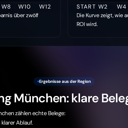
W8
W10
W12
START
W2
W4
parnis über zwölf
Die Kurve zeigt, wie 
ROI wird.
Ergebnisse aus der Region
ng München: klare Beleg
nchen zählen echte Belege:
klarer Ablauf.