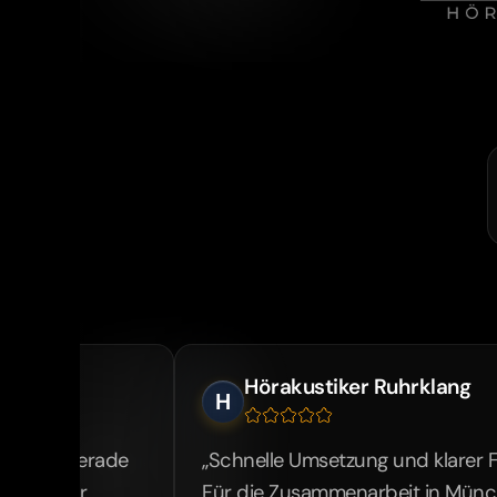
Hörakustiker Ruhrklang
H
e
„Schnelle Umsetzung und klarer Fokus auf Erge
Für die Zusammenarbeit in München war der 