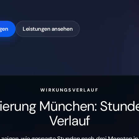
gen
Leistungen ansehen
WIRKUNGSVERLAUF
ierung München: Stund
Verlauf
 zeigen, wie gesparte Stunden nach drei Monaten in 