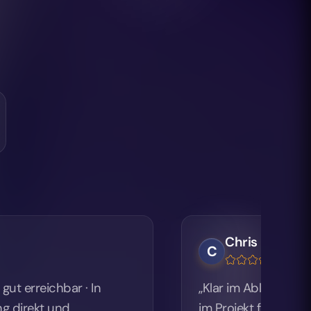
Chris Lawson
C
 · In
„Klar im Ablauf und stark in der 
im Projekt für München war die U