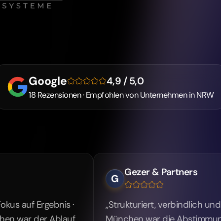
Google
4,9 / 5,0
18 Rezensionen · Empfohlen von Unternehmen in NRW
Gezer & Partners
G
bnis ·
„Strukturiert, verbindlich und gut erreichbar
Ablauf
München war die Abstimmung direkt und