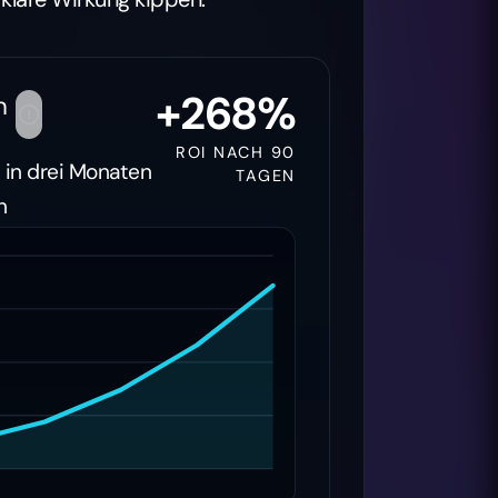
+268%
n
ROI NACH 90
s in drei Monaten
TAGEN
n