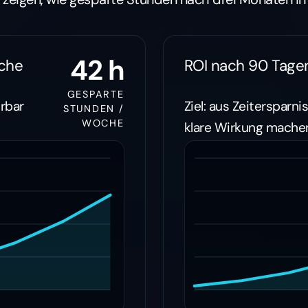
42 h
che
ROI nach 90 Tage
GESPARTE
ürbar
Ziel: aus Zeitersparni
STUNDEN /
WOCHE
klare Wirkung mache