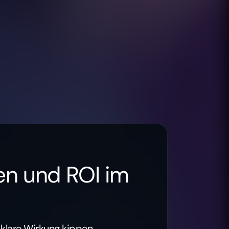
en und ROI im
klare Wirkung kippen.