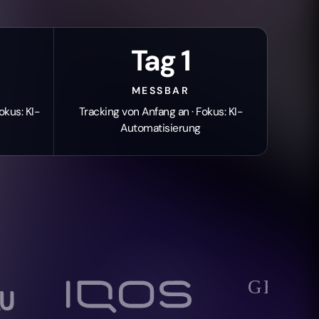
Tag 1
MESSBAR
okus: KI-
Tracking von Anfang an · Fokus: KI-
Automatisierung
jacob1920
ERGOTHERA