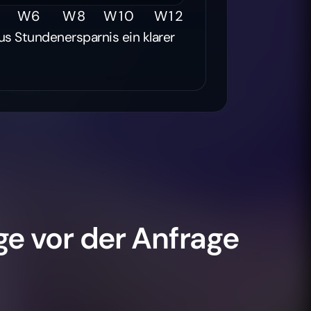
W6
W8
W10
W12
aus Stundenersparnis ein klarer
e vor der Anfrage