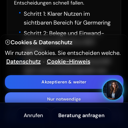
Entscheidungen schnell fallen.
Schritt 1: Klarer Nutzen im
Hintergrundvideo ausblenden
sichtbaren Bereich für Germering
Hoher Kontrast (WCAG 2.2)
Schritt 2: Belege und Einwand-
Antworten passend zu SEO
Cookies & Datenschutz
Textgröße
A-
A+
Agentur
Wir nutzen Cookies. Sie entscheiden welche.
Datenschutz
Cookie-Hinweis
Schritt 3: Tracking und Feinschliff
·
Aa
Sans Serif Schrift
nach echten Nutzersignalen aus
Germering
Akzeptieren & weiter
Barrierefreiheitserklärung
Nur notwendige
Anrufen
Beratung anfragen
Anpassen
SEO Agentur in Germering