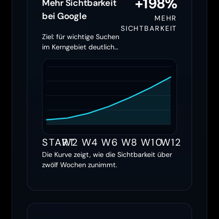
+198%
Mehr Sichtbarkeit
bei Google
MEHR
SICHTBARKEIT
Ziel: für wichtige Suchen
im Kerngebiet deutlich
öfter erscheinen
START
W2
W4
W6
W8
W10
W12
Die Kurve zeigt, wie die Sichtbarkeit über
zwölf Wochen zunimmt.