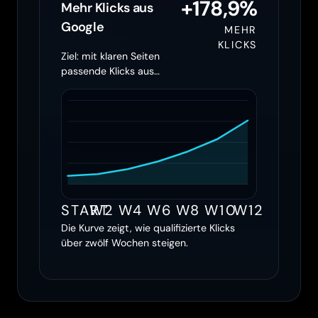
+178,9%
Mehr Klicks aus
Google
MEHR
KLICKS
Ziel: mit klaren Seiten
passende Klicks aus
Google holen
START
W2
W4
W6
W8
W10
W12
Die Kurve zeigt, wie qualifizierte Klicks
über zwölf Wochen steigen.