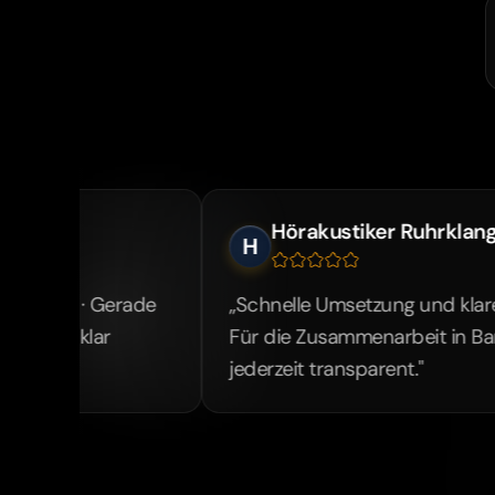
Hörakustiker Ruhrklang
H
de
„Schnelle Umsetzung und klarer Fokus auf Erg
Für die Zusammenarbeit in Bamberg war der 
jederzeit transparent."