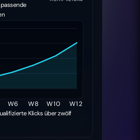
en passende
en
W6
W8
W10
W12
ualifizierte Klicks über zwölf