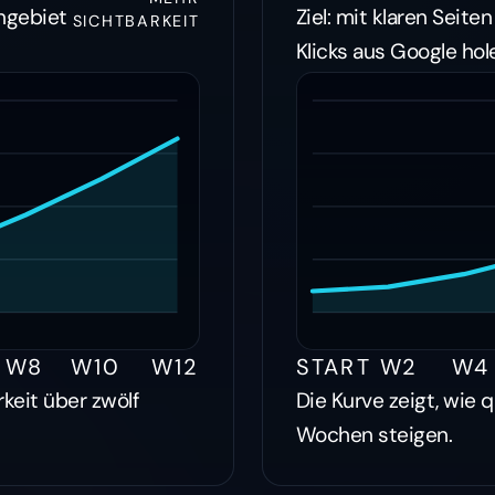
rngebiet
Ziel: mit klaren Seit
SICHTBARKEIT
Klicks aus Google hol
W8
W10
W12
START
W2
W4
rkeit über zwölf
Die Kurve zeigt, wie q
Wochen steigen.