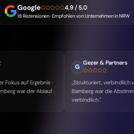
Google
4,9 / 5,0
18 Rezensionen · Empfohlen von Unternehmen in NRW
Gezer & Partners
G
ebnis ·
„Strukturiert, verbindlich und gut erreichba
Ablauf
Bamberg war die Abstimmung direkt und
verbindlich."