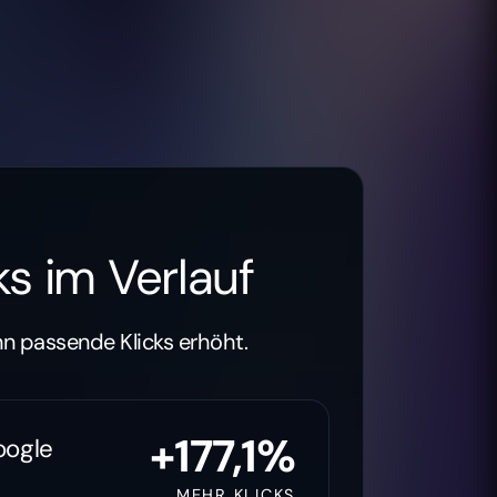
s im Verlauf
nn passende Klicks erhöht.
+178,9%
oogle
MEHR KLICKS