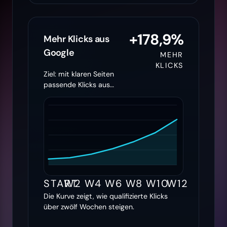
+178,9%
Mehr Klicks aus
Google
MEHR
KLICKS
Ziel: mit klaren Seiten
passende Klicks aus
Google holen
START
W2
W4
W6
W8
W10
W12
Die Kurve zeigt, wie qualifizierte Klicks
über zwölf Wochen steigen.