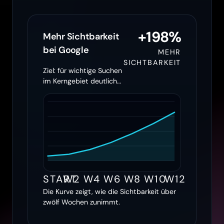
+198%
Mehr Sichtbarkeit
bei Google
MEHR
SICHTBARKEIT
Ziel: für wichtige Suchen
im Kerngebiet deutlich
öfter erscheinen
START
W2
W4
W6
W8
W10
W12
Die Kurve zeigt, wie die Sichtbarkeit über
zwölf Wochen zunimmt.