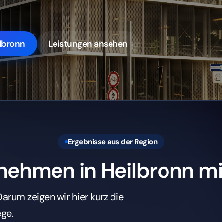
Ergebnisse aus der Region
ehmen in Heilbronn mit
Darum zeigen wir hier kurz die
ege.
4,9/5
21 Tage
OOGLE-BEWERTUNG
START
timmen von Kunden · Kontext:
Klare Schritte ohne Leerlauf · 
Heilbronn
Heilbronn