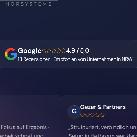
Gezer & Partners
G
Ergebnis ·
„Strukturiert, verbindlich und gut erre
ell und
Setup in Heilbronn war klar strukturie
steuerbar."
02
E-COMMERCE