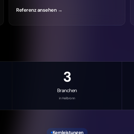
3
Branchen
in Heilbronn
Kernleistungen
onn: unsere drei Kernlei
are Leistungen: SEO für Sichtbarkeit,
und KI für Entlastung.
SEO Agentur in Heilbronn