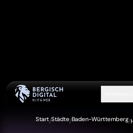
Leistungen
Start
Städte
Baden-Württemberg
/
/
/
BADEN-WÜRTTEMBERG
SEO Agen
Heilbron