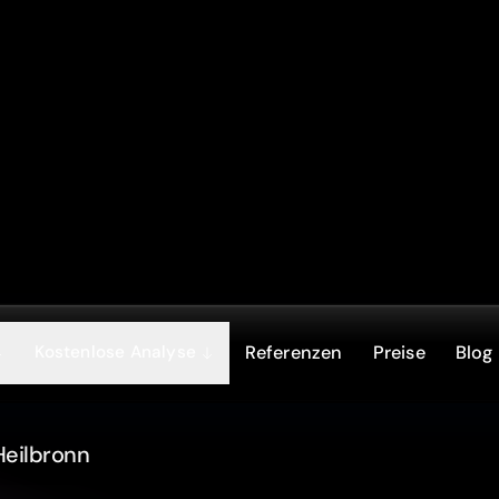
Kostenlose Analyse
Referenzen
Preise
Blog
Heilbronn
tur & Webdesi
n