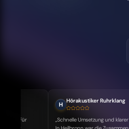
Hörakustiker Ruhrklang
H
ür
„Schnelle Umsetzung und klarer Fokus auf 
In Heilbronn war die Zusammenarbeit schn
zuverlässig."
01
EVENTLOCATION