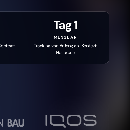
 PARTNERS
jacob1920
UND BERATUNG