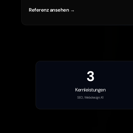
3
Kernleistungen
SEO, Webdesign, KI
Heilbr
Für die meisten Firmen reichen drei kl
Webdesign für Anfragen 
Webdesigner in Heilbronn