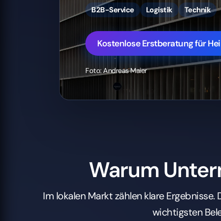
Warum Untern
Im lokalen Markt zählen klare Ergebnisse. 
wichtigsten Bel
100+
PROJEKTE
G
In vielen Branchen live · Kontext:
Echte S
Heilbronn