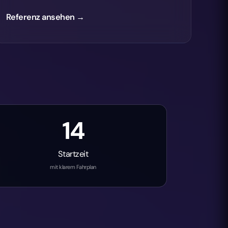
14
Startzeit
mit klarem Fahrplan
stungen
KI-Automatisierung in Heilbronn