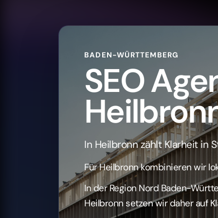
In Heilbronn zählt Klarheit in
Für Heilbronn kombinieren wir lok
In der Region Nord Baden-Württe
Heilbronn setzen wir daher auf Kla
B2B-Service
Logistik
Technik
Kostenlose Erstberatung für He
Foto: Andreas Maier