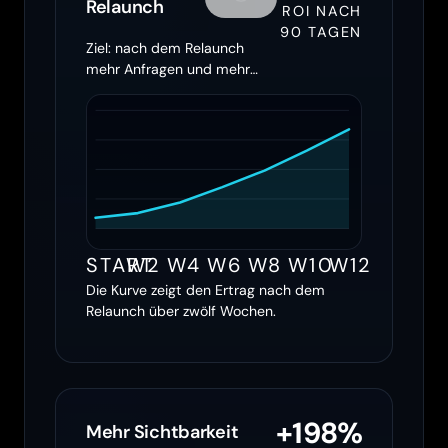
Relaunch
ROI NACH
90 TAGEN
Ziel: nach dem Relaunch
mehr Anfragen und mehr
Ertrag holen
START
W2
W4
W6
W8
W10
W12
Die Kurve zeigt den Ertrag nach dem
Relaunch über zwölf Wochen.
+198%
Mehr Sichtbarkeit