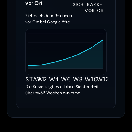
vor Ort
SICHTBARKEIT
VOR ORT
Ziel: nach dem Relaunch
vor Ort bei Google öfter
erscheinen
START
W2
W4
W6
W8
W10
W12
Die Kurve zeigt, wie lokale Sichtbarkeit
über zwölf Wochen zunimmt.