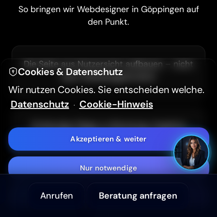
So bringen wir Webdesigner in Göppingen auf
den Punkt.
Hintergrundvideo ausblenden
Hoher Kontrast (WCAG 2.2)
Die Seite aus Nutzersicht aufbauen – nicht
Cookies & Datenschutz
nach Abteilungsstruktur
Textgröße
A-
A+
Wir nutzen Cookies. Sie entscheiden welche.
Datenschutz
Cookie-Hinweis
·
Aa
Sans Serif Schrift
Eindeutige Wege zu Beratung, Angebot
oder Rückruf – ohne Umwege
Akzeptieren & weiter
Barrierefreiheitserklärung
Nur notwendige
Schnelle Entscheidungen auf dem
Anrufen
Beratung anfragen
Anpassen
Smartphone: kurze Wege statt endloser
Menüs