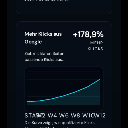
+178,9%
Mehr Klicks aus
Google
MEHR
KLICKS
Ziel: mit klaren Seiten
passende Klicks aus
Google holen
START
W2
W4
W6
W8
W10
W12
Die Kurve zeigt, wie qualifizierte Klicks