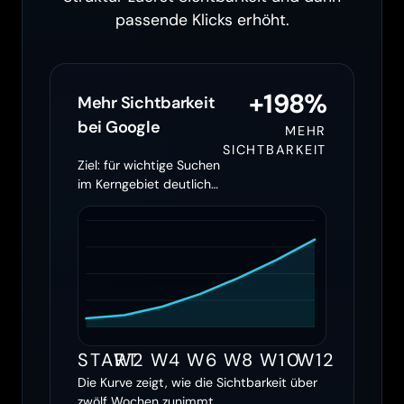
passende Klicks erhöht.
+198%
Mehr Sichtbarkeit
bei Google
MEHR
SICHTBARKEIT
Ziel: für wichtige Suchen
im Kerngebiet deutlich
öfter erscheinen
START
W2
W4
W6
W8
W10
W12
Die Kurve zeigt, wie die Sichtbarkeit über
zwölf Wochen zunimmt.