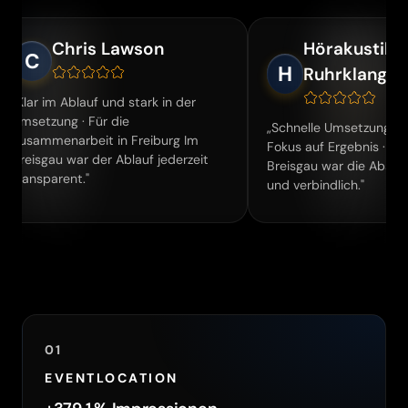
is Lawson
Hörakustiker
H
Ruhrklang
auf und stark in der
 Für die
„Schnelle Umsetzung und klarer
eit in Freiburg Im
Fokus auf Ergebnis · In Freiburg Im
 der Ablauf jederzeit
Breisgau war die Abstimmung direkt
"
und verbindlich."
01
EVENTLOCATION