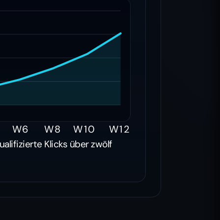
W6
W8
W10
W12
ualifizierte Klicks über zwölf