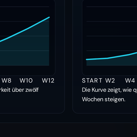
W8
W10
W12
START
W2
W4
rkeit über zwölf
Die Kurve zeigt, wie q
Wochen steigen.